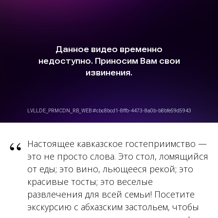
“
Настоящее кавказское гостеприимство —
это не просто слова. Это стол, ломящийся
от еды; это вино, льющееся рекой; это
красивые тосты; это веселые
развлечения для всей семьи! Посетите
экскурсию с абхазским застольем, чтобы