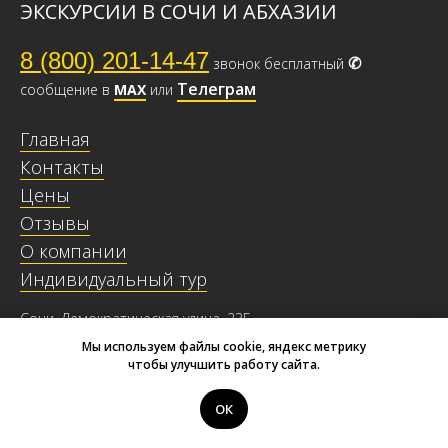
ЭКСКУРСИИ В СОЧИ И АБХАЗИИ
8 (800) 201-14-47
✆
звонок бесплатный
Телеграм
сообщение в
МАХ
или
Главная
Контакты
Цены
Отзывы
О компании
Индивидуальный тур
Сочи, Демократическая улица, 23Б
ИП Лихачев Евгений Евгеньевич
Мы используем файлы cookie, яндекс метрику
ИНН: 231900400079
чтобы улучшить работу сайта.
ОГРН: 315236700001440
© Экскурсии Сочи Круглый Год, 2015 - 2026
ОК