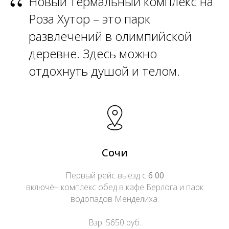
“
Новый термальный комплекс на
Роза Хутор – это парк
развлечений в олимпийской
деревне. Здесь можно
отдохнуть душой и телом.
Сочи
Первый рейс выезд с
6 00
включён комплекс обед в кафе Берлога и парк
водопадов Менделиха.
Взр: 5650 руб.