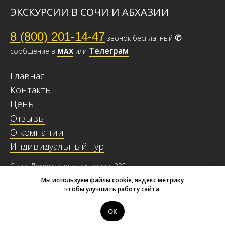
ЭКСКУРСИИ В СОЧИ И АБХАЗИИ
8 (800) 201-14-47
✆
звонок бесплатный
Телеграм
сообщение в
МАХ
или
Главная
Контакты
Цены
Отзывы
О компании
Индивидуальный тур
Сочи, Демократическая улица, 23Б
ИП Лихачев Евгений Евгеньевич
Мы используем файлы cookie, яндекс метрику
ИНН: 231900400079
чтобы улучшить работу сайта.
ОГРН: 315236700001440
© Экскурсии Сочи Круглый Год, 2015 - 2026
ОК