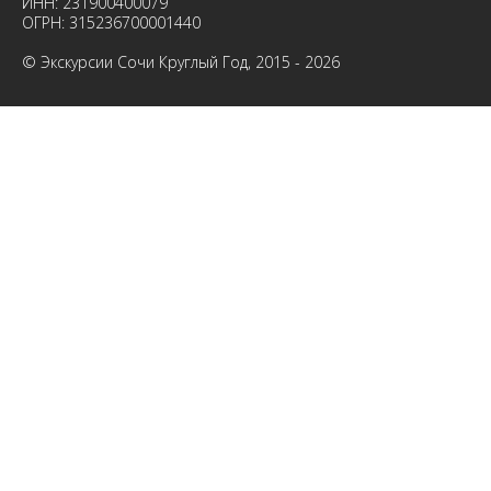
ИНН: 231900400079
ОГРН: 315236700001440
© Экскурсии Сочи Круглый Год, 2015 - 2026