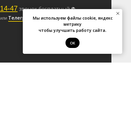
-14-47
звонок бесплатный
✆
Телеграм
или
Мы используем файлы cookie, яндекс
метрику
чтобы улучшить работу сайта.
ОК
ый тур
ская улица, 23Б
й Евгеньевич
9
01440
руглый Год, 2015 - 2026