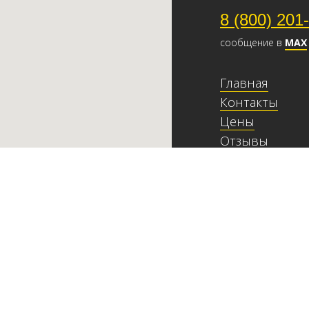
8 (800) 201
сообщение в
МАХ
Главная
Контакты
Цены
Отзывы
О компании
Индивидуальн
Сочи, Демократиче
ИП Лихачев Евгени
ИНН: 23190040007
ОГРН: 3152367000
© Экскурсии Сочи К