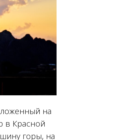
положенный на
р в Красной
шину горы, на