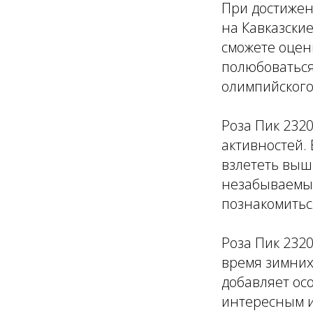
При достиже
на Кавказски
сможете оцен
полюбоваться
олимпийского
Роза Пик 232
активностей.
взлететь выш
незабываемым
познакомиться
Роза Пик 232
время зимних
добавляет ос
интересным 