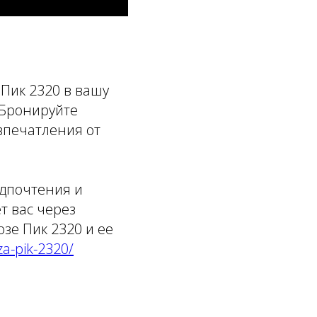
Пик 2320 в вашу
 Бронируйте
впечатления от
едпочтения и
т вас через
зе Пик 2320 и ее
za-pik-2320/