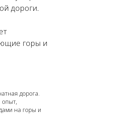
ой дороги.
ет
ающие горы и
натная дорога.
 опыт,
ами на горы и