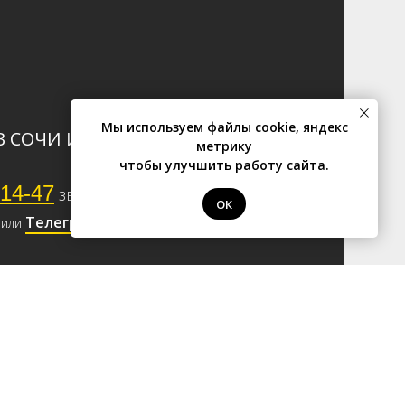
Мы используем файлы cookie, яндекс
В СОЧИ И АБХАЗИИ
метрику
чтобы улучшить работу сайта.
-14-47
звонок бесплатный
✆
ОК
Телеграм
или
ый тур