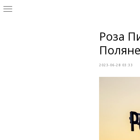
Роза П
Полян
2023-06-28 03:33
УР
И