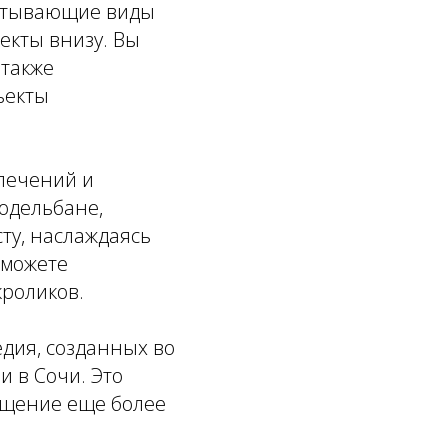
ватывающие виды
екты внизу. Вы
 также
ъекты
влечений и
одельбане,
ту, наслаждаясь
 можете
кроликов.
едия, созданных во
и в Сочи. Это
сещение еще более