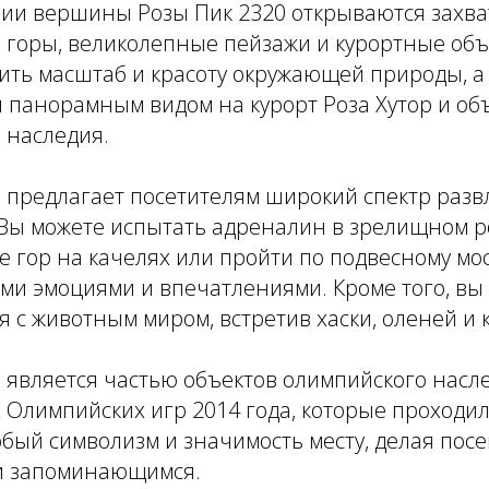
нии вершины Розы Пик 2320 открываются зах
е горы, великолепные пейзажи и курортные объ
ить масштаб и красоту окружающей природы, а
 панорамным видом на курорт Роза Хутор и об
 наследия.
0 предлагает посетителям широкий спектр раз
 Вы можете испытать адреналин в зрелищном р
е гор на качелях или пройти по подвесному мос
и эмоциями и впечатлениями. Кроме того, вы
 с животным миром, встретив хаски, оленей и 
0 является частью объектов олимпийского насл
 Олимпийских игр 2014 года, которые проходил
обый символизм и значимость месту, делая по
и запоминающимся.