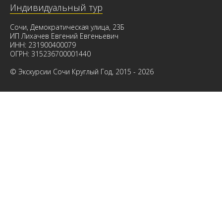
Индивидуальный тур
Сочи, Демократическая улица, 23Б
ИП Лихачев Евгений Евгеньевич
ИНН: 231900400079
ОГРН: 315236700001440
© Экскурсии Сочи Круглый Год, 2015 - 2026