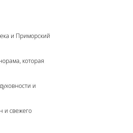
века и Приморский
норама, которая
духовности и
н и свежего