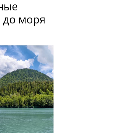
вные
 до моря