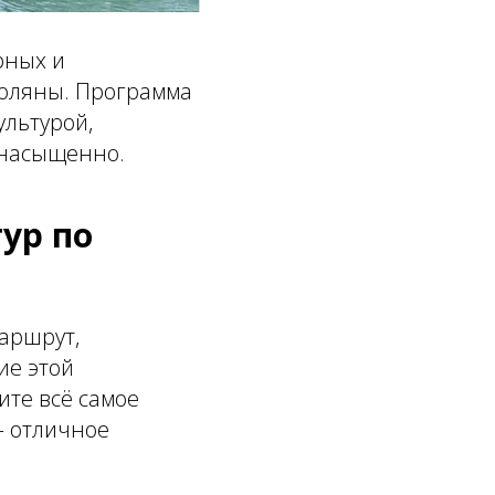
рных и
Поляны. Программа
ультурой,
 насыщенно.
ур по
аршрут,
ие этой
те всё самое
— отличное