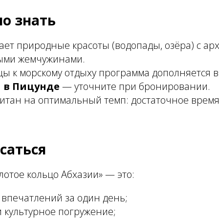
о знать
тает природные красоты (водопады, озёра) с ар
ыми жемчужинами.
цы к морскому отдыху программа дополняется 
 в Пицунде
— уточните при бронировании.
читан на оптимальный темп: достаточное время
саться
лотое кольцо Абхазии» — это:
 впечатлений за один день;
и культурное погружение;