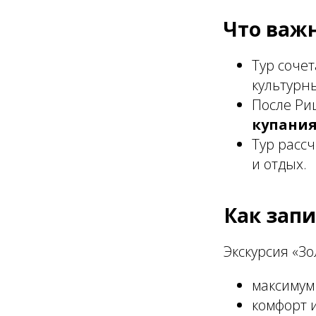
Что важн
Тур соче
культурн
После Ри
купания
Тур расс
и отдых.
Как запи
Экскурсия «Зо
максимум
комфорт 