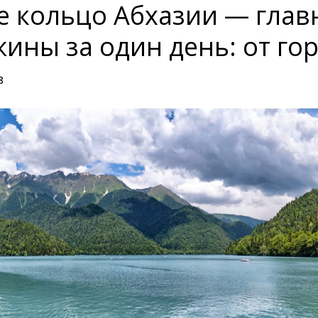
е кольцо Абхазии — гла
ины за один день: от гор
8