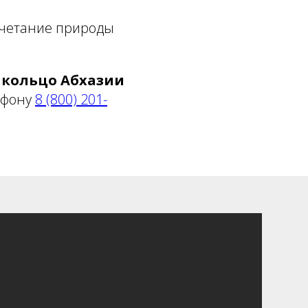
очетание природы
 кольцо Абхазии
ефону
8 (800) 201-