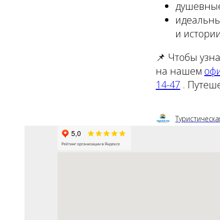
душевные
идеальны
и истории
📌 Чтобы узн
на нашем
оф
14-47
. Путеш
Туристическа