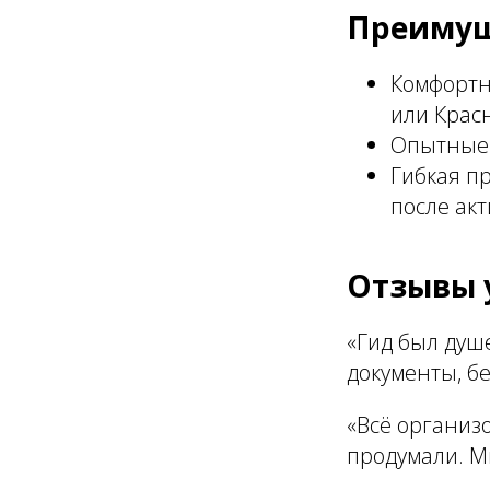
Преимущ
Комфортн
или Крас
Опытные 
Гибкая п
после акт
Отзывы 
«Гид был душ
документы, бе
«Всё организо
продумали. Мы