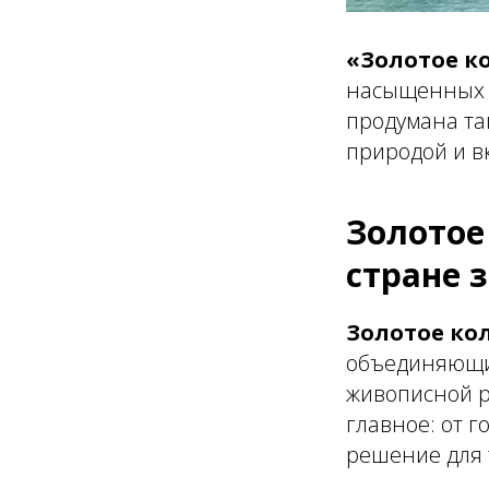
«Золотое к
насыщенных э
продумана так
природой и в
Золотое
стране 
Золотое ко
объединяющий
живописной р
главное: от г
решение для т