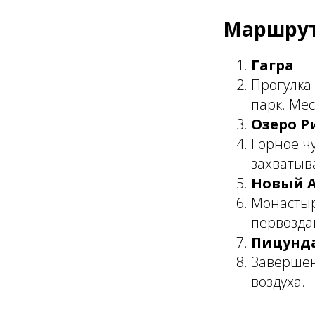
Маршрут
Гагра
Прогулка
парк. Мес
Озеро Р
Горное ч
захватыва
Новый 
Монастыр
первозда
Пицунд
Завершени
воздуха.