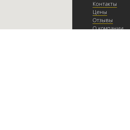
Контакты
Цены
Отзывы
О компании
Индивидуальн
Сочи, Демократиче
ИП Лихачев Евгени
ИНН: 23190040007
ОГРН: 3152367000
© Экскурсии Сочи К