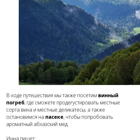
В ходе путешествия мы также посетим
винный
погреб
, где сможете продегустировать местные
сорта вина и местные деликатесы, а также
остановимся на
пасеке
, чтобы попробовать
ароматный абхазский мед.
Инна пишет: