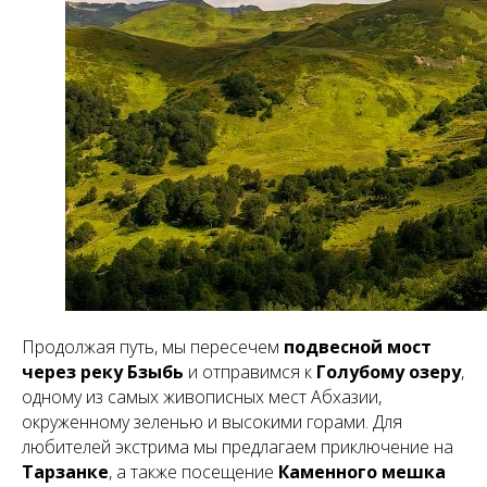
Продолжая путь, мы пересечем
подвесной мост
через реку Бзыбь
и отправимся к
Голубому озеру
,
одному из самых живописных мест Абхазии,
окруженному зеленью и высокими горами. Для
любителей экстрима мы предлагаем приключение на
Тарзанке
, а также посещение
Каменного мешка