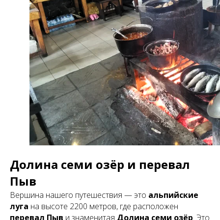
Долина семи озёр и перевал
Пыв
Вершина нашего путешествия — это
альпийские
луга
на высоте 2200 метров, где расположен
перевал Пыв
и знаменитая
Долина семи озёр
. Это