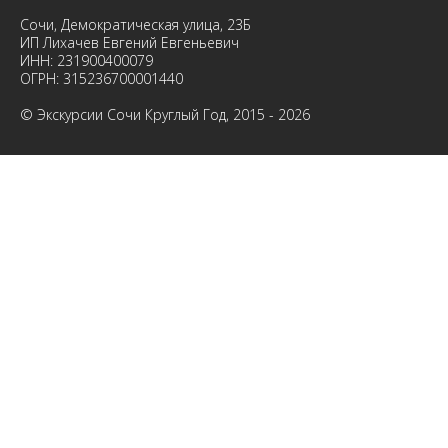
Сочи, Демократическая улица, 23Б
ИП Лихачев Евгений Евгеньевич
ИНН: 231900400079
ОГРН: 315236700001440
© Экскурсии Сочи Круглый Год, 2015 - 2026