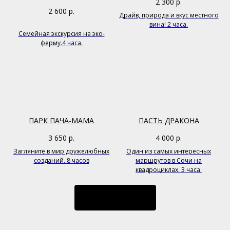
2 300
р.
2 600
р.
Драйв, природа и вкус местного
вина! 2 часа.
Семейная экскурсия на эко-
ферму.4 часа.
ПАРК ПАЧА-МАМА
ПАСТЬ ДРАКОНА
3 650
р.
4 000
р.
Загляните в мир дружелюбных
Один из самых интересных
созданий. 8 часов
маршрутов в Сочи на
квадроциклах. 3 часа.
ЗАГРУЗИТЬ ЕЩЁ