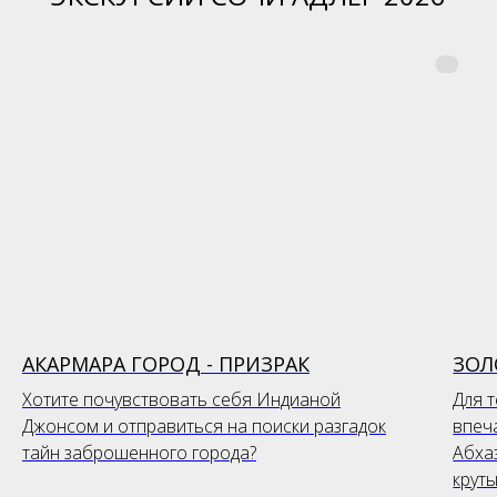
АКАРМАРА ГОРОД - ПРИЗРАК
ЗОЛ
Хотите почувствовать себя Индианой
Для т
Джонсом и отправиться на поиски разгадок
впеч
тайн заброшенного города?
Абха
круты